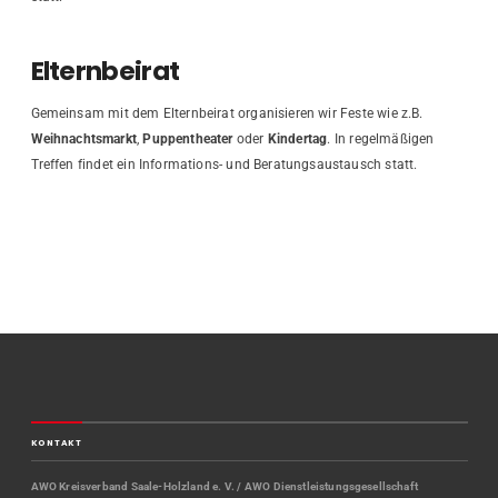
Elternbeirat
Gemeinsam mit dem Elternbeirat organisieren wir Feste wie z.B.
Weihnachtsmarkt
,
Puppentheater
oder
Kindertag
. In regelmäßigen
Treffen findet ein Informations- und Beratungsaustausch statt.
KONTAKT
AWO Kreisverband Saale-Holzland e. V. / AWO Dienstleistungsgesellschaft