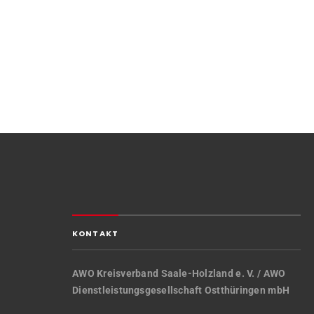
KONTAKT
AWO Kreisverband Saale-Holzland e. V. / AWO
Dienstleistungsgesellschaft Ostthüringen mbH