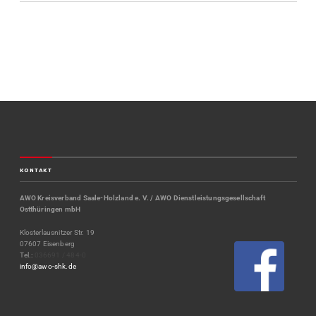
KONTAKT
AWO Kreisverband Saale-Holzland e. V. / AWO Dienstleistungsgesellschaft
Ostthüringen mbH
Klosterlausnitzer Str. 19
07607 Eisenberg
Tel.:
036691 / 484-0
info@awo-shk.de