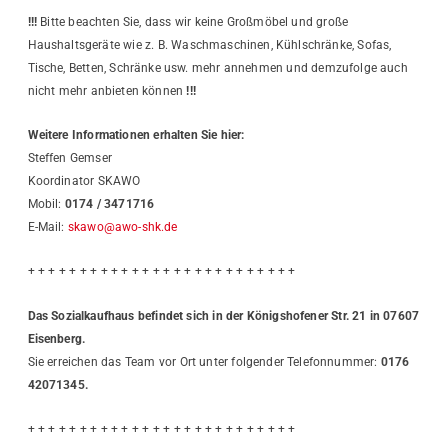
!!!
Bitte beachten Sie, dass wir keine Großmöbel und große
Haushaltsgeräte wie z. B. Waschmaschinen, Kühlschränke, Sofas,
Tische, Betten, Schränke usw. mehr annehmen und demzufolge auch
nicht mehr anbieten können
!!!
Weitere Informationen erhalten Sie hier:
Steffen Gemser
Koordinator SKAWO
Mobil:
0174 / 3471716
E-Mail:
skawo@awo-shk.de
+ + + + + + + + + + + + + + + + + + + + + + + + + +
Das Sozialkaufhaus befindet sich in der Königshofener Str. 21 in 07607
Eisenberg.
Sie erreichen das Team vor Ort unter folgender Telefonnummer:
0176
42071345
.
+ + + + + + + + + + + + + + + + + + + + + + + + + +